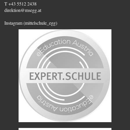
T +43 5512 2438
direktion@msegg.at
Instagram (mittelschule_egg)