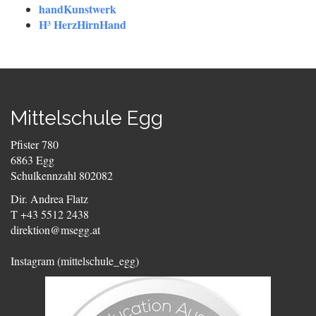
handKunstwerk
H³ HerzHirnHand
Mittelschule Egg
Pfister 780
6863 Egg
Schulkennzahl 802082
Dir. Andrea Flatz
T +43 5512 2438
direktion@msegg.at
Instagram (mittelschule_egg)