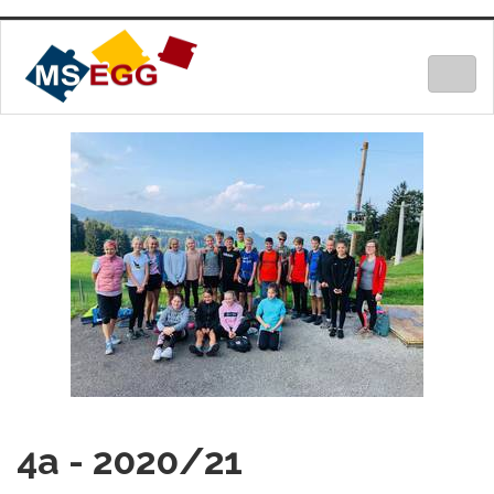
Togg
navig
4a - 2020/21