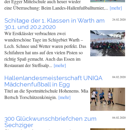
der Egger Mittelschule auch heuer wieder
eine Überraschung: Beim Landes-Hallenfußballturnier,...
[mehr]
Schitage der 1. Klassen in Warth am
24.02.2020
30.1. und 20.2.2020
Wir Erstklässler verbrachten zwei
wunderschöne Tage im Schigebiet Warth –
Lech. Schnee und Wetter waren perfekt. Das
Schifahren hat uns auf den vielen Pisten so
richtig Spaß gemacht. Auch das Essen im
Restaurant der Steffisalp...
[mehr]
Hallenlandesmeisterschaft UNIQA
04.02.2020
Mädchenfußball in Egg
Titel an die Sportmittelschule Hohenems. Mia
Bertsch Torschützenkönigin.
[mehr]
300 Glückwunschbriefchen zum
04.02.2020
Sechziger