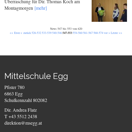
Überraschung für Dir. Thomas Koch am
Montagmorgen
[mehr]
News 547 bis 553 von 620
<< Erste
< zurück
526-532
533-539
540-546
547-553
554-560
561-567
568-574
vor >
Letzte >>
Mittelschule Egg
Pfister 780
6863 Egg
Schulkennzahl 802082
Dir. Andrea Flatz
T +43 5512 2438
direktion@msegg.at