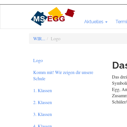
Aktuelles
Termi
WIR...
Logo
Logo
Da
Komm mit! Wir zeigen dir unsere
Das drei
Schule
Symbolik
Egg, An
1. Klassen
Zusamme
Schüler/
2. Klassen
3. Klassen
4. Klassen