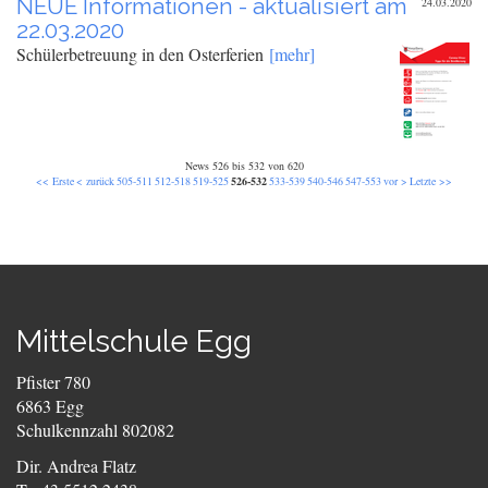
NEUE Informationen - aktualisiert am
24.03.2020
22.03.2020
Schülerbetreuung in den Osterferien
[mehr]
News 526 bis 532 von 620
<< Erste
< zurück
505-511
512-518
519-525
526-532
533-539
540-546
547-553
vor >
Letzte >>
Mittelschule Egg
Pfister 780
6863 Egg
Schulkennzahl 802082
Dir. Andrea Flatz