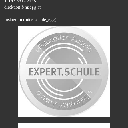
T +43 5512 2438
direktion@msegg.at
Instagram (mittelschule_egg)