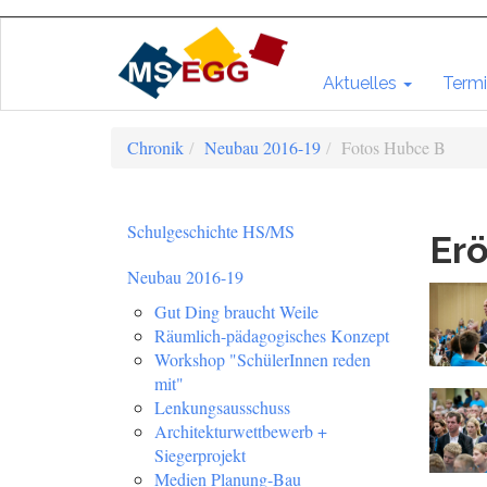
Aktuelles
Termi
Chronik
Neubau 2016-19
Fotos Hubce B
Schulgeschichte HS/MS
Erö
Neubau 2016-19
Gut Ding braucht Weile
Räumlich-pädagogisches Konzept
Workshop "SchülerInnen reden
mit"
Lenkungsausschuss
Architekturwettbewerb +
Siegerprojekt
Medien Planung-Bau